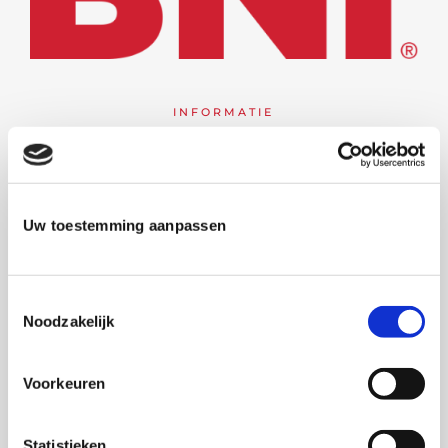
INFORMATIE
BNI Regio Kempen –
Arrondissement Mechelens
Dé zakelijke netwerkorganisatie
Uw toestemming aanpassen
voor ondernemers en bedrijven
Welkom bij
BNI Regio Kempen –
Toestemmingsselectie
Arrondissement Mechelen
, het
Noodzakelijk
professionele netwerk voor ondernemers,
zelfstandigen en bedrijven die willen
Voorkeuren
groeien via kwalitatieve business
networking en mond-tot-mondreclame.
Statistieken